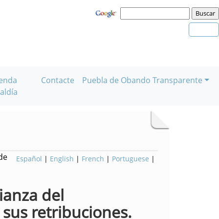
enda
Contacte
Puebla de Obando Transparente
aldía
de
Español
|
English
|
French
|
Portuguese
|
fianza del
 sus retribuciones.