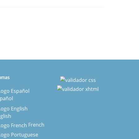
iomas
pañol
glish
French