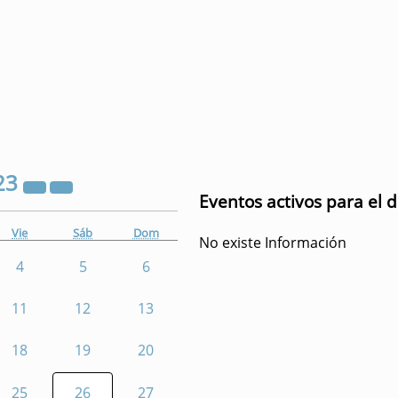
23
Eventos activos para el 
Vie
Sáb
Dom
No existe Información
4
5
6
11
12
13
18
19
20
25
26
27