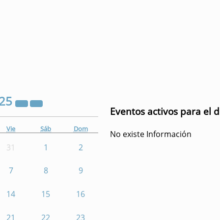
25
Eventos activos para el 
Vie
Sáb
Dom
No existe Información
31
1
2
7
8
9
14
15
16
21
22
23