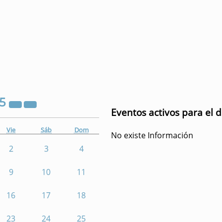
25
Eventos activos para el 
Vie
Sáb
Dom
No existe Información
2
3
4
9
10
11
16
17
18
23
24
25