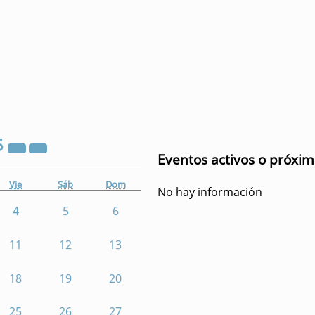
5
Eventos activos o próxi
Vie
Sáb
Dom
No hay información
4
5
6
11
12
13
18
19
20
25
26
27