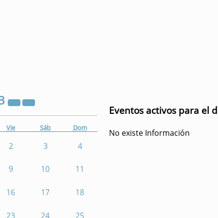
3
Eventos activos para el d
Vie
Sáb
Dom
No existe Información
2
3
4
9
10
11
16
17
18
23
24
25