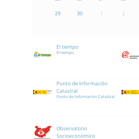
29
30
1
2
El tiempo
El tiempo
Punto de Información
Catastral
Punto de Información Catastral
Observatotio
Socioeconómico