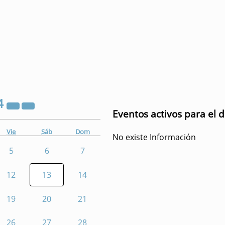
4
Eventos activos para el d
Vie
Sáb
Dom
No existe Información
5
6
7
12
13
14
19
20
21
26
27
28