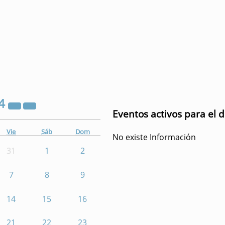
4
Eventos activos para el d
Vie
Sáb
Dom
No existe Información
31
1
2
7
8
9
14
15
16
21
22
23