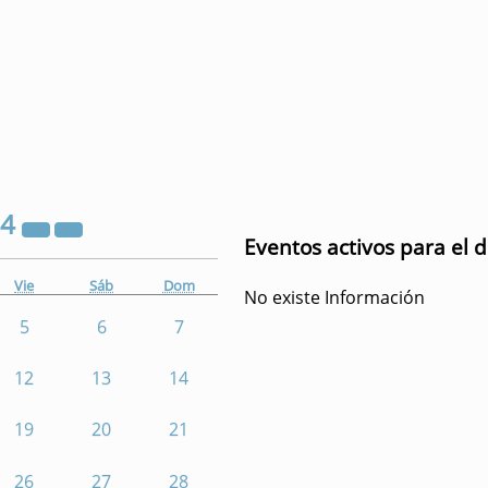
24
Eventos activos para el 
Vie
Sáb
Dom
No existe Información
5
6
7
12
13
14
19
20
21
26
27
28