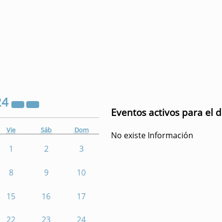
24
Eventos activos para el 
Vie
Sáb
Dom
No existe Información
1
2
3
8
9
10
15
16
17
22
23
24